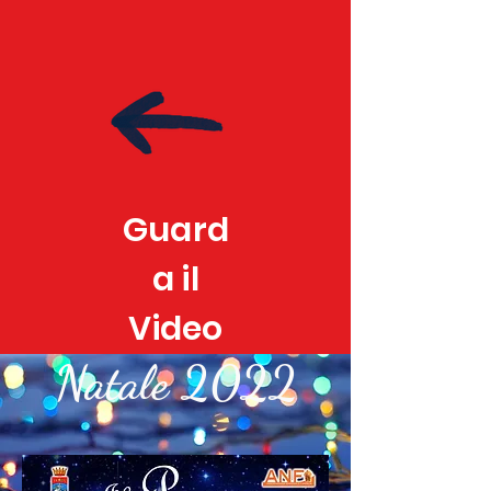
Guard
a il
Video
Natale 2022